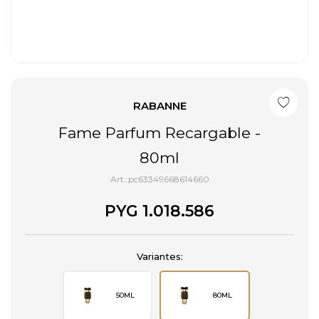
RABANNE
Fame Parfum Recargable -
80ml
pc63349668614660
PYG
1.018.586
Variantes:
50ML
80ML