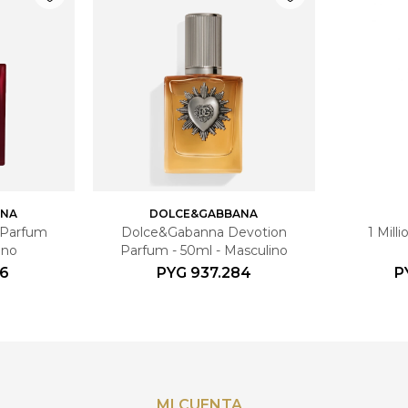
ANA
DOLCE&GABBANA
 Parfum
Dolce&Gabanna Devotion
1 Mill
ino
Parfum - 50ml - Masculino
36
PYG
937.284
P
MI CUENTA