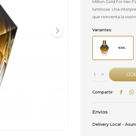
Million Gold For Her P
luminosa. Una interpr
que reinventa la visió
Variantes:
90ML
CO
1


Envíos
Delivery Local - Asun