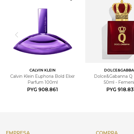
CALVIN KLEIN
DOLCE&GABB
Calvin Klein Euphoria Bold Elixir
Dolce&Gabanna Q
Parfum 100ml
50ml - Femen
PYG
908.861
PYG
918.8
EMPRESA
COMPRA