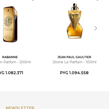
RABANNE
JEAN PAUL GAULTIER
ion Parfum - 200ml
Divine Le Parfum - 100ml
YG
1.082.371
PYG
1.094.558
NEWSLETTER