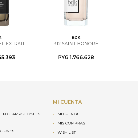
K
BDK
L EXTRAIT
312 SAINT-HONORÉ
65.393
PYG
1.766.628
MI CUENTA
EN CHAMPS ELYSEES
MI CUENTA
MIS COMPRAS
UCIONES
WISH LIST