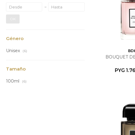
OK
Género
Unisex
BD
(6)
BOUQUET D
Tamaño
PYG
1.7
100ml
(6)