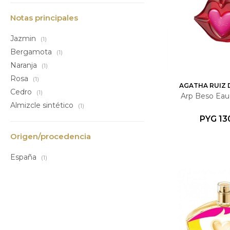
Notas principales
Jazmin
(1)
Bergamota
(1)
Naranja
(1)
Rosa
(1)
AGATHA RUIZ 
Cedro
(1)
Arp Beso Eau 
Almizcle sintético
(1)
PYG
13
Origen/procedencia
España
(1)