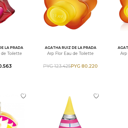
DE LA PRADA
AGATHA RUIZ DE LA PRADA
AGAT
de Toilette
Arp Flor Eau de Toilette
Arp 
0.563
PYG
80.220
PYG
123.425