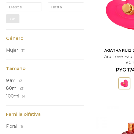
OK
Género
Mujer
AGATHA RUIZ 
(11)
Arp Love Eau d
80
Tamaño
PYG
17
50ml
(3)
80ml
(3)
100ml
(4)
Familia olfativa
Floral
(1)