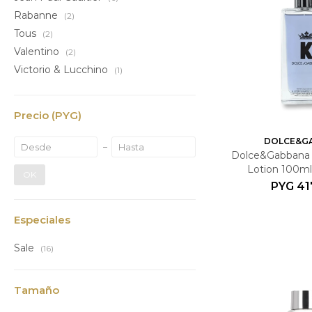
Rabanne
(2)
Tous
(2)
Valentino
(2)
Victorio & Lucchino
(1)
Precio
(PYG)
DOLCE&G
Dolce&Gabbana 
Lotion 100ml
OK
PYG
41
Especiales
Sale
(16)
Tamaño