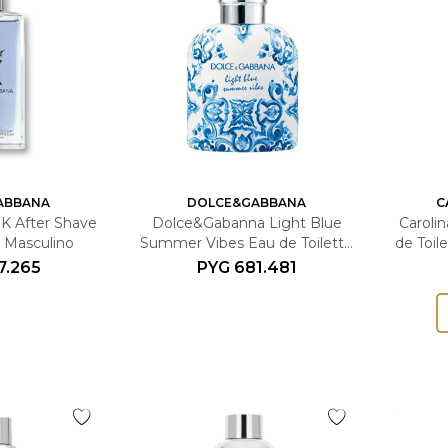
ABBANA
DOLCE&GABBANA
C
K After Shave
Dolce&Gabanna Light Blue
Caroli
 Masculino
Summer Vibes Eau de Toilette
de Toil
125ml Masculino
7.265
PYG
681.481