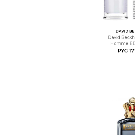
DAVID B
David Beckh
Homme EDT
PYG
17