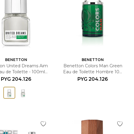
BENETTON
BENETTON
on United Dreams Aim
Benetton Colors Man Green
u de Toilette - 100ml -
Eau de Toilette Hombre 100
Masculino
ml
PYG
204.126
PYG
204.126