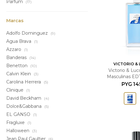
Parfum
(17)
Marcas
Adolfo Dominguez
(9)
Agua Brava
(1)
Azzaro
(1)
Banderas
(14)
VICTORIO &
Benetton
(10)
Victorio & Lu
Calvin Klein
(3)
Masculinas EDT
Carolina Herrera
(5)
150ml Ma
PYG
14
Clinique
(1)
David Beckham
(4)
Dolce&Gabbana
(5)
EL GANSO
(1)
Fragluxe
(1)
Halloween
(3)
Jean Paul Gaultier
(6)