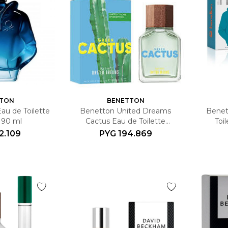
TON
BENETTON
au de Toilette
Benetton United Dreams
Benet
90 ml
Cactus Eau de Toilette
Toi
Hombre Edición Limitada 100
2.109
PYG
194.869
ml