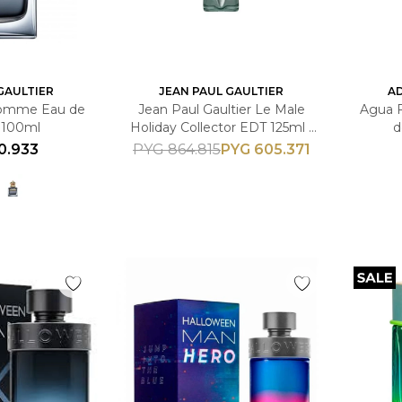
GAULTIER
JEAN PAUL GAULTIER
A
Homme Eau de
Jean Paul Gaultier Le Male
Agua F
- 100ml
Holiday Collector EDT 125ml -
d
Masculino
0.933
PYG
605.371
PYG
864.815