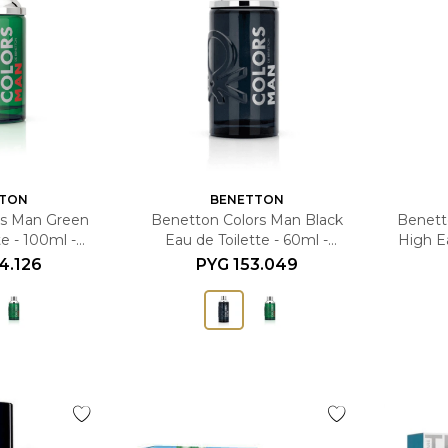
TON
BENETTON
rs Man Green
Benetton Colors Man Black
Benett
te - 100ml -
Eau de Toilette - 60ml -
High Ea
lino
Masculino
4.126
PYG
153.049