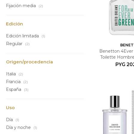
Fijación media
(2)
Edición
Edición limitada
(1)
Regular
(2)
BENET
Benetton 4Ever
Toilette Hombre
Origen/procedencia
Miniatur
PYG
20
Italia
(2)
Francia
(2)
España
(3)
Uso
Día
(1)
Día y noche
(1)