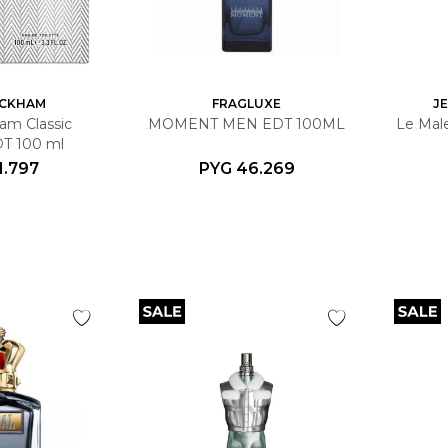
ECKHAM
FRAGLUXE
J
am Classic
MOMENT MEN EDT 100ML
Le Male
 100 ml
1.797
PYG
46.269