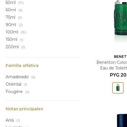
50ml
(17)
60ml
(5)
75ml
(3)
90ml
(2)
100ml
(19)
150ml
(1)
200ml
(5)
BENET
Benetton Colo
Familia olfativa
Eau de Toilet
Mascu
PYG
20
Amaderado
(6)
Oriental
(1)
Fougère
(2)
Notas principales
Anis
(1)