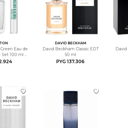
TON
DAVID BECKHAM
 Green Eau de
David Beckham Classic EDT
David
 Set 100 ml +
50 ml
a 10 ml
2.924
PYG
137.306