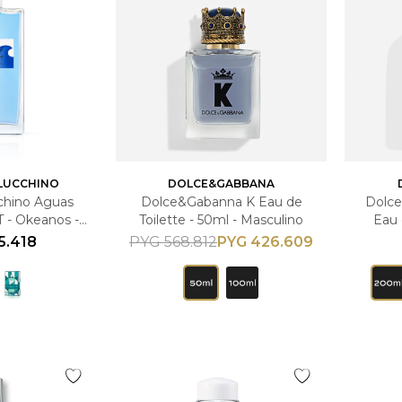
 LUCCHINO
DOLCE&GABBANA
cchino Aguas
Dolce&Gabanna K Eau de
Dolce
 - Okeanos -
Toilette - 50ml - Masculino
Eau 
sculino
5.418
PYG
426.609
PYG
568.812