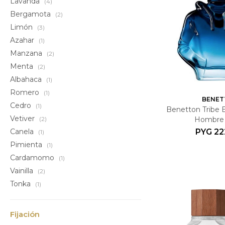
Lavanda
(4)
Bergamota
(2)
Limón
(3)
Azahar
(1)
Manzana
(2)
Menta
(2)
Albahaca
(1)
Romero
(1)
BENET
Cedro
(1)
Benetton Tribe E
Vetiver
(2)
Hombre 
Canela
PYG
22
(1)
Pimienta
(1)
Cardamomo
(1)
Vainilla
(2)
Tonka
(1)
Fijación