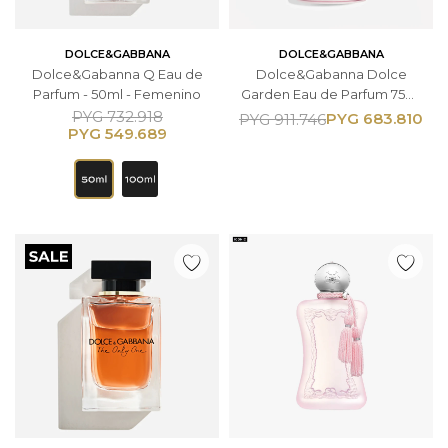
DOLCE&GABBANA
DOLCE&GABBANA
Dolce&Gabanna Q Eau de
Dolce&Gabanna Dolce
Parfum - 50ml - Femenino
Garden Eau de Parfum 75ml
Femenino
PYG
732.918
PYG
683.810
PYG
911.746
PYG
549.689