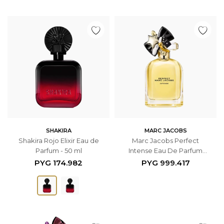
SHAKIRA
MARC JACOBS
Shakira Rojo Elixir Eau de
Marc Jacobs Perfect
Parfum - 50 ml
Intense Eau De Parfum
100ml
PYG
174.982
PYG
999.417