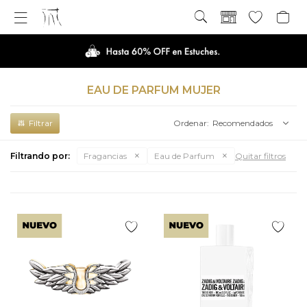

EAU DE PARFUM MUJER
Recomendados
Filtrando por:
Fragancias
Eau de Parfum
Quitar filtros