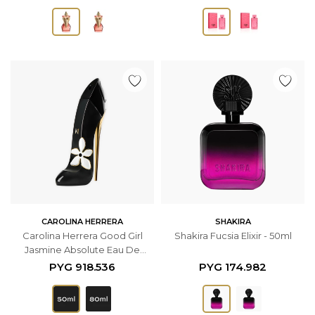
CAROLINA HERRERA
SHAKIRA
Carolina Herrera Good Girl
Shakira Fucsia Elixir - 50ml
Jasmine Absolute Eau De
Parfum - 50ml - Femenino
PYG
918.536
PYG
174.982