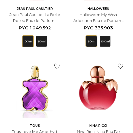
JEAN PAUL GAULTIER
HALLOWEEN
Jean Paul Gaultier La Belle
Halloween My Wish
Rosea Eau de Parfum -
Addiction Eau de Parfum -
100ml - Femenino
50ml - Femenino
PYG
1.049.592
PYG
335.903
TOUS
NINA RICCI
Tous Love Me Amethyst
Nina Ricci Nina Eau De