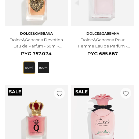
DOLCE&GABBANA
DOLCE&GABBANA
Dolce&Gabanna Devotion
Dolce&Gabanna Pour
Eau de Parfum - 50ml -
Femme Eau de Parfum -
Femenino
50ML - Femenino
PYG
757.074
PYG
685.687