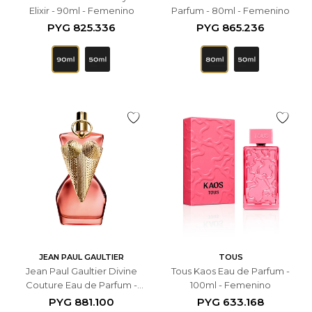
Elixir - 90ml - Femenino
Parfum - 80ml - Femenino
PYG
825.336
PYG
865.236
JEAN PAUL GAULTIER
TOUS
Jean Paul Gaultier Divine
Tous Kaos Eau de Parfum -
Couture Eau de Parfum -
100ml - Femenino
50ml - Femenino
PYG
881.100
PYG
633.168