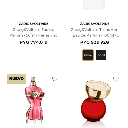
ZADIG&VOLTAIRE
ZADIG&VOLTAIRE
Zadig&Voltaire Eau de
Zadig&Voltaire This is Her!
Parfum - 50ml - Femenino
Eau de Parfum - 100ml -
Femenino
PYG
774.019
PYG
939.928