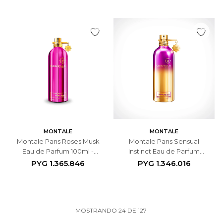
MONTALE
MONTALE
Montale Paris Roses Musk
Montale Paris Sensual
Eau de Parfum 100ml -
Instinct Eau de Parfum
Femenino
100ml - Unisex
PYG
1.365.846
PYG
1.346.016
MOSTRANDO
24
DE
127