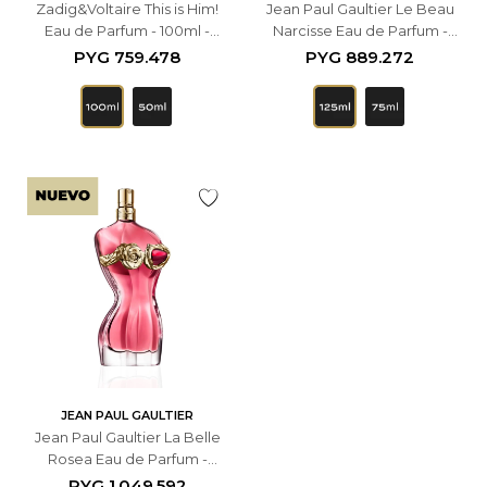
Zadig&Voltaire This is Him!
Jean Paul Gaultier Le Beau
Eau de Parfum - 100ml -
Narcisse Eau de Parfum -
Masculino
125ml - Masculino
PYG
759.478
PYG
889.272
JEAN PAUL GAULTIER
Jean Paul Gaultier La Belle
Rosea Eau de Parfum -
100ml - Femenino
PYG
1.049.592