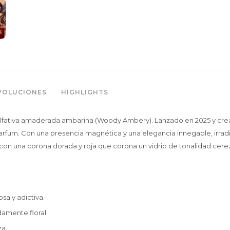
VOLUCIONES
HIGHLIGHTS
 olfativa amaderada ambarina (Woody Ambery). Lanzado en 2025 y cre
rfum. Con una presencia magnética y una elegancia innegable, irradia 
co, con una corona dorada y roja que corona un vidrio de tonalidad cer
sa y adictiva.
amente floral.
za.