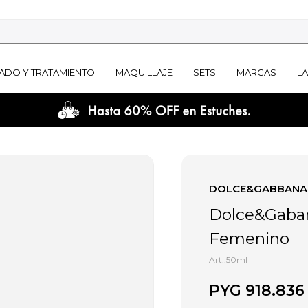
ADO Y TRATAMIENTO
MAQUILLAJE
SETS
MARCAS
L
DOLCE&GABBANA
Dolce&Gaban
Femenino
50ml
PYG
918.836