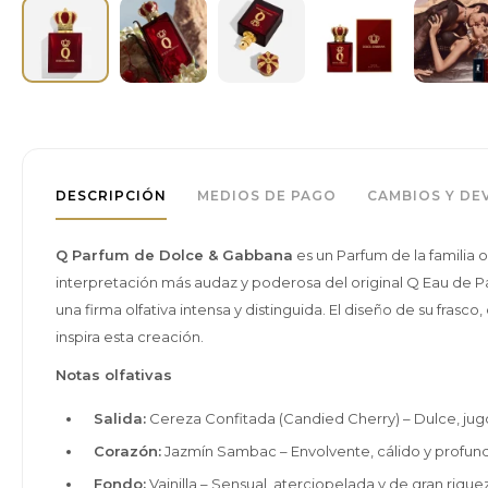
DESCRIPCIÓN
MEDIOS DE PAGO
CAMBIOS Y DE
Q Parfum de Dolce & Gabbana
es un Parfum de la familia
interpretación más audaz y poderosa del original Q Eau de Pa
una firma olfativa intensa y distinguida. El diseño de su fras
inspira esta creación.
Notas olfativas
Salida:
Cereza Confitada (Candied Cherry) – Dulce, jugo
Corazón:
Jazmín Sambac – Envolvente, cálido y profund
Fondo:
Vainilla – Sensual, aterciopelada y de gran rique