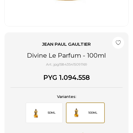
JEAN PAUL GAULTIER
Divine Le Parfum - 100ml
jpg158435415091169
PYG
1.094.558
Variantes:
50ML
100ML