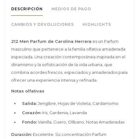
DESCRIPCIÓN
MEDIOS DE PAGO
CAMBIOS Y DEVOLUCIONES
HIGHLIGHTS
212 Men Parfum de Carolina Herrera
es un Parfum
masculino que pertenece a la familia olfativa amaderada
especiada. Una creación contemporánea inspirada en el
dinamismo y la sofisticación de la vida urbana, que
combina acordes frescos, especiados y amaderados para
ofrecer una experiencia intensa y refinada.
Notas olfativas
Salida:
Jengibre, Hojas de Violeta, Cardamomo
Corazón:
Iris, Gardenia, Lavanda
Fondo:
Vainilla, Cuero, Olíbano, Notas Amaderadas
Duración:
Excelente. Su concentración Parfum