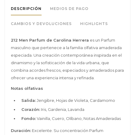
DESCRIPCIÓN
MEDIOS DE PAGO
CAMBIOS Y DEVOLUCIONES
HIGHLIGHTS
212 Men Parfum de Carolina Herrera
es un Parfum
masculino que pertenece a la familia olfativa amaderada
especiada. Una creación contemporánea inspirada en el
dinamismo y la sofisticación de la vida urbana, que
combina acordes frescos, especiados y amaderados para
ofrecer una experiencia intensa y refinada.
Notas olfativas
Salida:
Jengibre, Hojas de Violeta, Cardamomo
Corazón:
Iris, Gardenia, Lavanda
Fondo:
Vainilla, Cuero, Olíbano, Notas Amaderadas
Duración:
Excelente. Su concentración Parfum