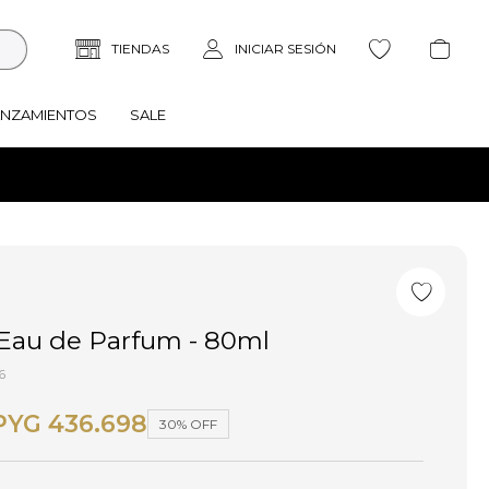
ANZAMIENTOS
SALE
 Eau de Parfum - 80ml
6
PYG
436.698
30