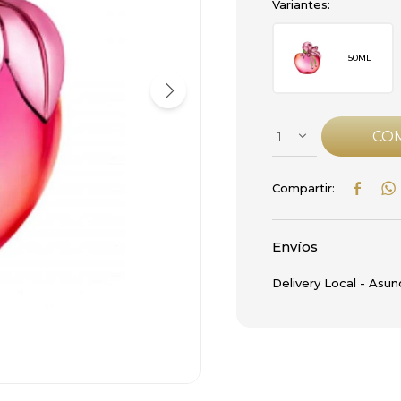
Variantes:
50ML
CO
1


Envíos
Delivery Local - Asun