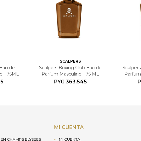
SCALPERS
 Eau de
Scalpers Boxing Club Eau de
Scalper
e - 75ML
Parfum Masculino - 75 ML
Parfum 
45
PYG
363.545
P
MI CUENTA
EN CHAMPS ELYSEES
MI CUENTA