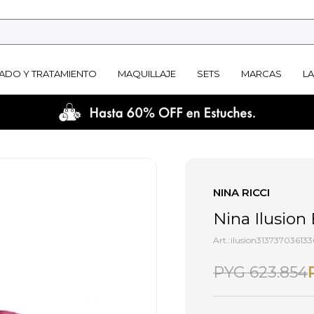
ADO Y TRATAMIENTO
MAQUILLAJE
SETS
MARCAS
L
NINA RICCI
Nina Ilusion
ilusion313737036133
PYG
623.854