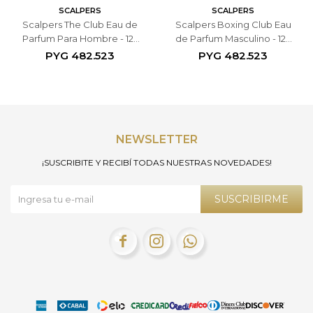
SCALPERS
SCALPERS
Scalpers The Club Eau de
Scalpers Boxing Club Eau
Parfum Para Hombre - 125
de Parfum Masculino - 125
ML
ML
PYG
482.523
PYG
482.523
NEWSLETTER
¡SUSCRIBITE Y RECIBÍ TODAS NUESTRAS NOVEDADES!
SUSCRIBIRME


