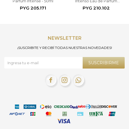
Parfum Intense - 50ml
Intenso Eau de Parfum
Hombre 100 ml
PYG
205.171
PYG
210.102
NEWSLETTER
¡SUSCRIBITE Y RECIBÍ TODAS NUESTRAS NOVEDADES!
SUSCRIBIRME


