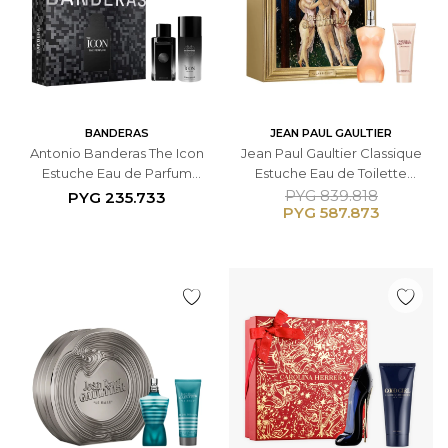
BANDERAS
JEAN PAUL GAULTIER
Antonio Banderas The Icon
Jean Paul Gaultier Classique
Estuche Eau de Parfum
Estuche Eau de Toilette
100ml + Spray Desodorante
100ml + Loción Corporal
PYG
839.818
PYG
235.733
PYG
587.873
150ml - Masculino
75ml - Femenino