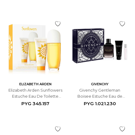
ELIZABETH ARDEN
GIVENCHY
Elizabeth Arden Sunflowers
Givenchy Gentleman
Estuche Eau De Toilette
Boisee Estuche Eau de
100ml + Loción Corporal
Parfum 100ml +10ml + Gel de
PYG
345.157
PYG
1.021.230
100ml - Femenino
Ducha 75ml - Masculino