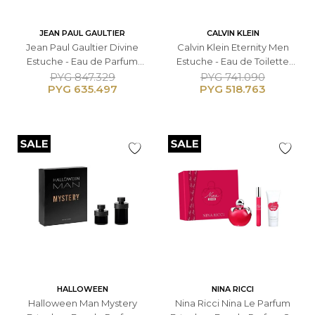
JEAN PAUL GAULTIER
CALVIN KLEIN
Jean Paul Gaultier Divine
Calvin Klein Eternity Men
Estuche - Eau de Parfum
Estuche - Eau de Toilette
50ml + Loción Corporal 75ml
100ml + Spray Desodorante
PYG
847.329
PYG
741.090
PYG
635.497
PYG
518.763
- Femenino
150ml - Masculino
HALLOWEEN
NINA RICCI
Halloween Man Mystery
Nina Ricci Nina Le Parfum