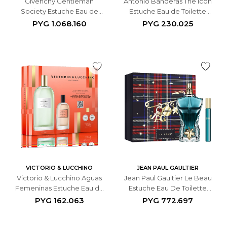
Givenchy Gentleman
Antonio Banderas The Icon
Society Estuche Eau de
Estuche Eau de Toilette
Parfum 100ml +10ml + Gel de
100ml + Spray Desodorante
PYG
1.068.160
PYG
230.025
Ducha 75ml - Masculino
150ml - Masculino
VICTORIO & LUCCHINO
JEAN PAUL GAULTIER
Victorio & Lucchino Aguas
Jean Paul Gaultier Le Beau
Femeninas Estuche Eau de
Estuche Eau De Toilette
Toillette N°3 150ml + Eau de
125ml +10ml - Masculino
PYG
162.063
PYG
772.697
Parfum N°15 30ml -
Femenino