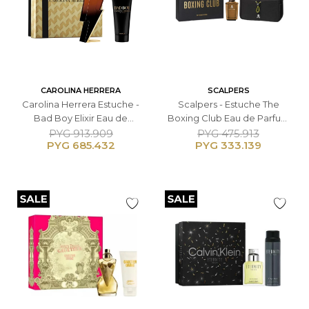
CAROLINA HERRERA
SCALPERS
Carolina Herrera Estuche -
Scalpers - Estuche The
Bad Boy Elixir Eau de
Boxing Club Eau de Parfum
Parfum 100ml + Gel de
125ml + Neceser - Masculino
PYG
913.909
PYG
475.913
PYG
685.432
PYG
333.139
Ducha 100ml - Masculino