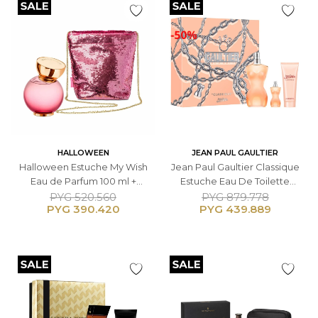
HALLOWEEN
JEAN PAUL GAULTIER
Halloween Estuche My Wish
Jean Paul Gaultier Classique
Eau de Parfum 100 ml +
Estuche Eau De Toilette
monedero
100ml + 10ml + Loción
PYG
520.560
PYG
879.778
PYG
390.420
PYG
439.889
Corporal 75ml - Femenino