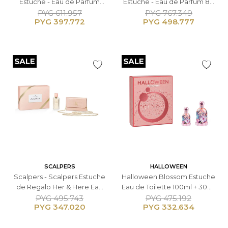
Estuche - Eau de Parfum
Estuche - Eau de Parfum 80
125ml + 75ml -Masculino
ml + 10ml + Loción Corporal
PYG
611.957
PYG
767.349
PYG
397.772
PYG
498.777
75ml - Femenino
SCALPERS
HALLOWEEN
Scalpers - Scalpers Estuche
Halloween Blossom Estuche
de Regalo Her & Here Eau
Eau de Toilette 100ml + 30ml
de Parfum 100ml + Bolso -
+ Femenino
PYG
495.743
PYG
475.192
PYG
347.020
PYG
332.634
Femenino