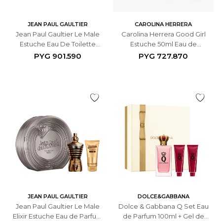
JEAN PAUL GAULTIER
CAROLINA HERRERA
Jean Paul Gaultier Le Male
Carolina Herrera Good Girl
Estuche Eau De Toilette
Estuche 50ml Eau de
125ml + Gel de Ducha 75ml -
Parfum + 100ml Loción
PYG
901.590
PYG
727.870
Masculino
Corporal
JEAN PAUL GAULTIER
DOLCE&GABBANA
Jean Paul Gaultier Le Male
Dolce & Gabbana Q Set Eau
Elixir Estuche Eau de Parfum
de Parfum 100ml + Gel de