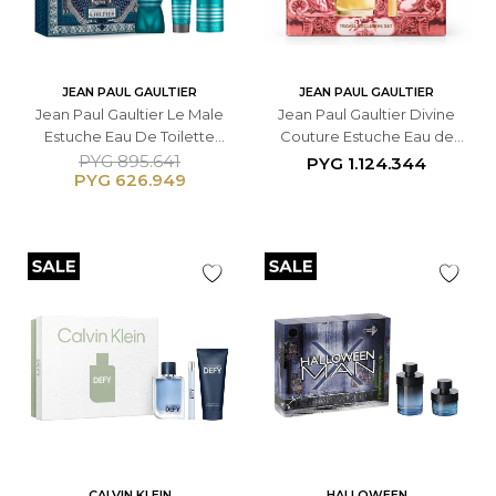
JEAN PAUL GAULTIER
JEAN PAUL GAULTIER
Jean Paul Gaultier Le Male
Jean Paul Gaultier Divine
Estuche Eau De Toilette
Couture Estuche Eau de
125ml + Gel de Ducha 75ml +
Parfum 100ml + 10ml -
PYG
895.641
PYG
1.124.344
PYG
626.949
Desodorante 150ml -
Femenino
Masculino
CALVIN KLEIN
HALLOWEEN