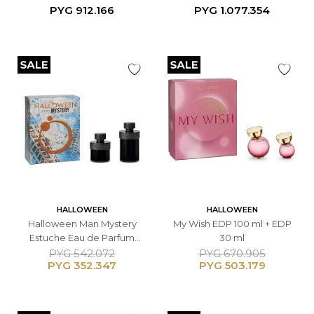
125ml + Gel de Ducha 75ml
Ducha 50ml + Loción
PYG
912.166
PYG
1.077.354
Corporal 50ml - Femenino
HALLOWEEN
HALLOWEEN
Halloween Man Mystery
My Wish EDP 100 ml + EDP
Estuche Eau de Parfum
30 ml
125ml + 50ml - Masculino
PYG
542.072
PYG
670.905
PYG
352.347
PYG
503.179