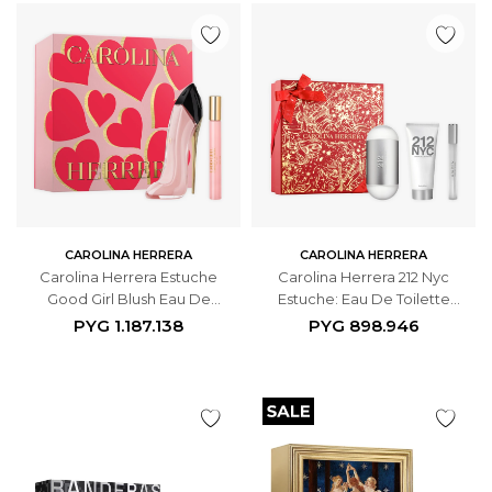
CAROLINA HERRERA
CAROLINA HERRERA
Carolina Herrera Estuche
Carolina Herrera 212 Nyc
Good Girl Blush Eau De
Estuche: Eau De Toilette
Parfum 80ml + 10ml
100ml - Eau De Toilette 10ml
PYG
1.187.138
PYG
898.946
- Body Lotion 100ml