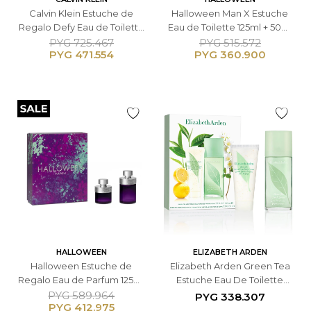
Calvin Klein Estuche de
Halloween Man X Estuche
Regalo Defy Eau de Toilette
Eau de Toilette 125ml + 50ml
100 ml + 10ml + Gel de
- Masculino
PYG
725.467
PYG
515.572
PYG
471.554
PYG
360.900
Ducha 100ml - Masculino
HALLOWEEN
ELIZABETH ARDEN
Halloween Estuche de
Elizabeth Arden Green Tea
Regalo Eau de Parfum 125ml
Estuche Eau De Toilette
+ 50ml - Masculino
100ml + Loción Corporal
PYG
589.964
PYG
338.307
PYG
412.975
100ml - Femenino