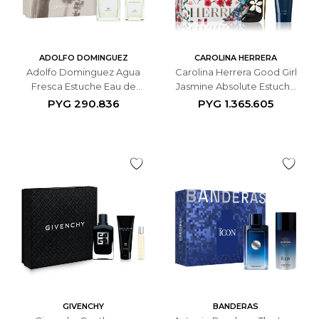
ADOLFO DOMINGUEZ
CAROLINA HERRERA
Adolfo Dominguez Agua
Carolina Herrera Good Girl
Fresca Estuche Eau de
Jasmine Absolute Estuche
Toilette 120ml + 60ml -
Eau de Parfum 80ml +
PYG
290.836
PYG
1.365.605
Masculino
Loción Corporal 100ml -
Femenino
GIVENCHY
BANDERAS