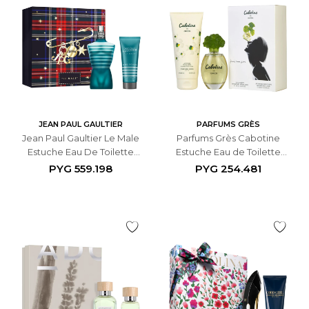
JEAN PAUL GAULTIER
PARFUMS GRÈS
Jean Paul Gaultier Le Male
Parfums Grès Cabotine
Estuche Eau De Toilette
Estuche Eau de Toilette
75ml + Gel de Ducha 75ml -
100ml + Loción Corporal
PYG
559.198
PYG
254.481
Masculino
200ml - Femenino