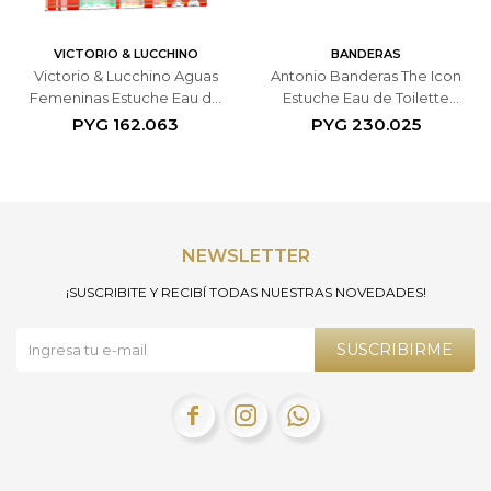
VICTORIO & LUCCHINO
BANDERAS
Victorio & Lucchino Aguas
Antonio Banderas The Icon
Femeninas Estuche Eau de
Estuche Eau de Toilette
Toillette N°3 150ml + Eau de
100ml + Spray Desodorante
PYG
162.063
PYG
230.025
Parfum N°15 30ml -
150ml - Masculino
Femenino
NEWSLETTER
¡SUSCRIBITE Y RECIBÍ TODAS NUESTRAS NOVEDADES!
SUSCRIBIRME


