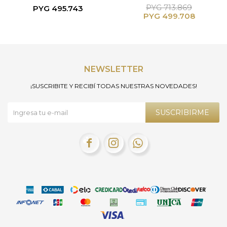
ml
PYG
713.869
PYG
495.743
PYG
499.708
NEWSLETTER
¡SUSCRIBITE Y RECIBÍ TODAS NUESTRAS NOVEDADES!
SUSCRIBIRME


