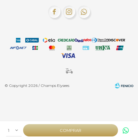



© Copyright 2026 / Champs Elysees
Fenicio
1
COMPRAR