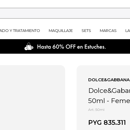
ADO Y TRATAMIENTO
MAQUILLAJE
SETS
MARCAS
L
DOLCE&GABBANA
Dolce&Gaban
50ml - Feme
50ml
PYG
835.311