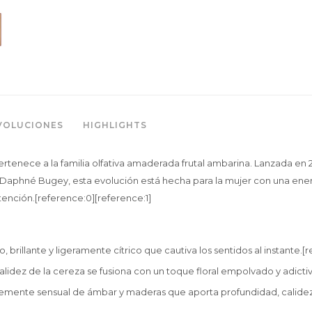
VOLUCIONES
HIGHLIGHTS
tenece a la familia olfativa amaderada frutal ambarina. Lanzada en 2
a Daphné Bugey, esta evolución está hecha para la mujer con una ene
tención.[reference:0][reference:1]
o, brillante y ligeramente cítrico que cautiva los sentidos al instante.[
alidez de la cereza se fusiona con un toque floral empolvado y adicti
emente sensual de ámbar y maderas que aporta profundidad, calidez 