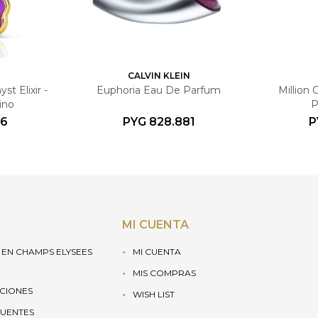
CALVIN KLEIN
t Elixir -
Euphoria Eau De Parfum
Million
ino
P
36
PYG
828.881
P
MI CUENTA
EN CHAMPS ELYSEES
MI CUENTA
MIS COMPRAS
UCIONES
WISH LIST
UENTES