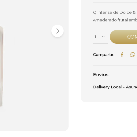
Q Intense de Dolce &
Amaderado frutal amba
CO
1


Envíos
Delivery Local - Asun