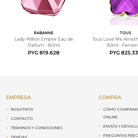
RABANNE
TOUS
Lady Million Empire Eau de
Tous Love Me Amethys
Parfum - 80ml
90ml - Femen
PYG
819.628
PYG
825.3
EMPRESA
COMPRA
NOSOTROS
CÓMO COMPRAR 
ONLINE
CONTACTO
ENVÍOS Y DEVOL
TÉRMINOS Y CONDICIONES
PREGUNTAS FREC
TIENDAS