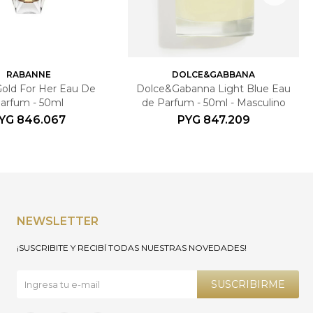
RABANNE
DOLCE&GABBANA
 Gold For Her Eau De
Dolce&Gabanna Light Blue Eau
arfum - 50ml
de Parfum - 50ml - Masculino
YG
846.067
PYG
847.209
NEWSLETTER
¡SUSCRIBITE Y RECIBÍ TODAS NUESTRAS NOVEDADES!
SUSCRIBIRME