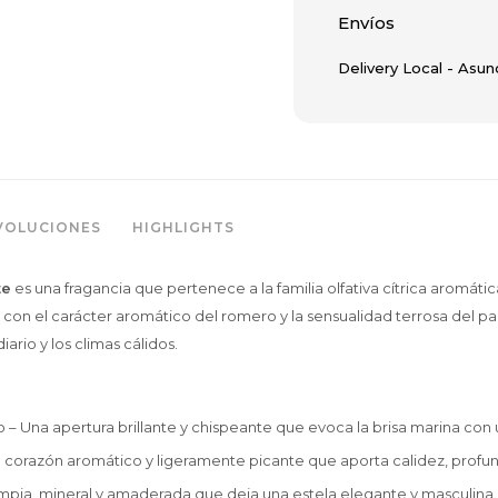
Envíos
Delivery Local - Asun
VOLUCIONES
HIGHLIGHTS
te
es una fragancia que pertenece a la familia olfativa cítrica aromát
s con el carácter aromático del romero y la sensualidad terrosa del 
iario y los climas cálidos.
 – Una apertura brillante y chispeante que evoca la brisa marina co
n corazón aromático y ligeramente picante que aporta calidez, profun
impia, mineral y amaderada que deja una estela elegante y masculina.