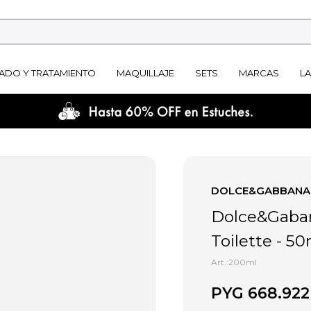
ADO Y TRATAMIENTO
MAQUILLAJE
SETS
MARCAS
L
DOLCE&GABBANA
Dolce&Gaban
Toilette - 5
200ml
PYG
668.922