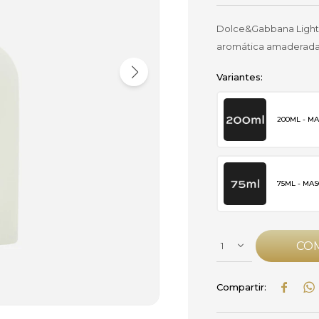
Dolce&Gabbana Light B
aromática amaderada, f
Variantes:
200ML - M
75ML - MA
CO
1

