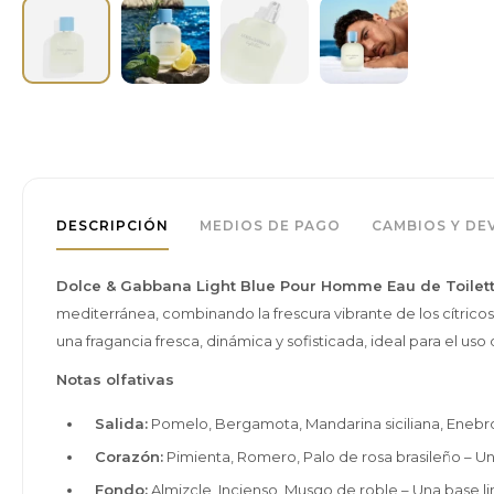
DESCRIPCIÓN
MEDIOS DE PAGO
CAMBIOS Y DE
Dolce & Gabbana Light Blue Pour Homme Eau de Toilet
mediterránea, combinando la frescura vibrante de los cítrico
una fragancia fresca, dinámica y sofisticada, ideal para el uso d
Notas olfativas
Salida:
Pomelo, Bergamota, Mandarina siciliana, Enebro
Corazón:
Pimienta, Romero, Palo de rosa brasileño – U
Fondo:
Almizcle, Incienso, Musgo de roble – Una base l