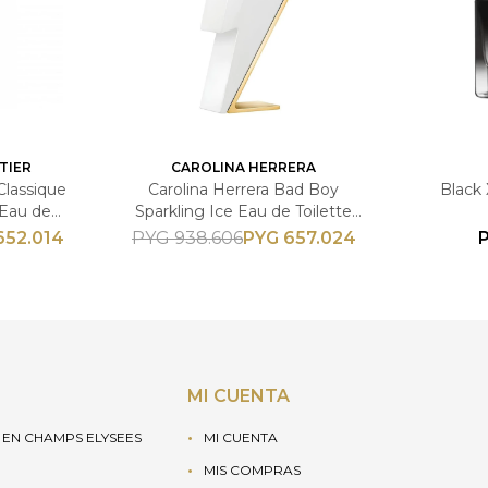
TIER
CAROLINA HERRERA
Classique
Carolina Herrera Bad Boy
Black 
 Eau de
Sparkling Ice Eau de Toilette
emenino
100ml - Masculino
652.014
PYG
657.024
PYG
938.606
MI CUENTA
EN CHAMPS ELYSEES
MI CUENTA
MIS COMPRAS