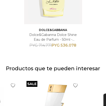
DOLCE&GABBANA
Dolce&Gabanna Dolce Shine
Eau de Parfum - 50ml -
Femenino
PYG
536.078
PYG
714.771
Productos que te pueden interesar