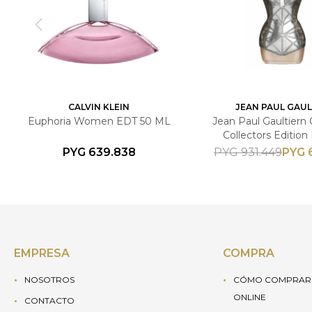
CALVIN KLEIN
JEAN PAUL GAUL
Euphoria Women EDT 50 ML
Jean Paul Gaultiern 
Collectors Edition
Toilette 100ml - F
PYG
639.838
PYG
PYG
931.449
EMPRESA
COMPRA
NOSOTROS
CÓMO COMPRAR 
ONLINE
CONTACTO