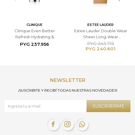
CLINIQUE
ESTEE LAUDER
Clinique Even Better
Estee Lauder Double Wear
Refresh Hydrating &
Sheer Long-Wear
Repairing Makeup
Foundation SPF20 30ml - -
PYG
343.715
PYG
237.956
PYG
240.601
Base de Maquillaje Tono
4W1 Honey
NEWSLETTER
¡SUSCRIBITE Y RECIBÍ TODAS NUESTRAS NOVEDADES!
SUSCRIBIRME


