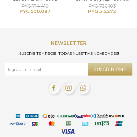
30 ml - Femenino
PYG
714.410
PYG
736.103
PYG
500.087
PYG
515.272
NEWSLETTER
¡SUSCRIBITE Y RECIBÍ TODAS NUESTRAS NOVEDADES!
SUSCRIBIRME


