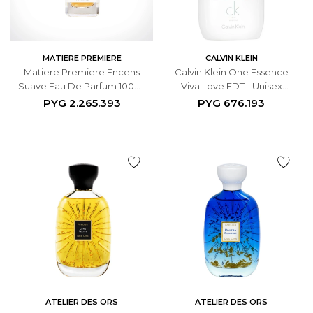
MATIERE PREMIERE
CALVIN KLEIN
Matiere Premiere Encens
Calvin Klein One Essence
Suave Eau De Parfum 100ml
Viva Love EDT - Unisex
- Unisex
100mL
PYG
2.265.393
PYG
676.193
ATELIER DES ORS
ATELIER DES ORS