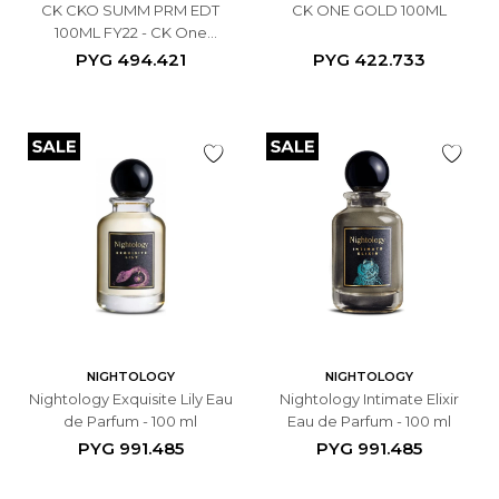
CK CKO SUMM PRM EDT
CK ONE GOLD 100ML
100ML FY22 - CK One
Summer EDT 100ML
PYG
494.421
PYG
422.733
NIGHTOLOGY
NIGHTOLOGY
Nightology Exquisite Lily Eau
Nightology Intimate Elixir
de Parfum - 100 ml
Eau de Parfum - 100 ml
PYG
991.485
PYG
991.485