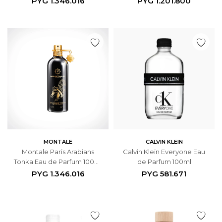
PYG
1.346.016
PYG
1.201.800
MONTALE
CALVIN KLEIN
Montale Paris Arabians
Calvin Klein Everyone Eau
Tonka Eau de Parfum 100ml
de Parfum 100ml
- Unisex
PYG
1.346.016
PYG
581.671