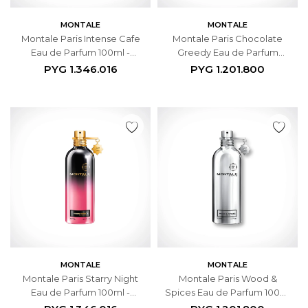
MONTALE
MONTALE
Montale Paris Intense Cafe
Montale Paris Chocolate
Eau de Parfum 100ml -
Greedy Eau de Parfum
Unisex
100ml - Unisex
PYG
1.346.016
PYG
1.201.800
MONTALE
MONTALE
Montale Paris Starry Night
Montale Paris Wood &
Eau de Parfum 100ml -
Spices Eau de Parfum 100ml
Unisex
- Unisex