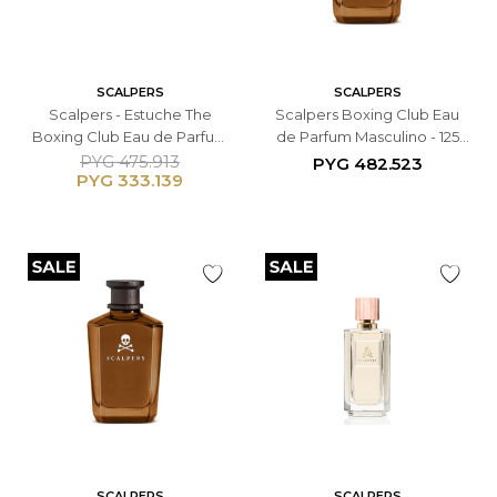
SCALPERS
SCALPERS
Scalpers - Estuche The
Scalpers Boxing Club Eau
Boxing Club Eau de Parfum
de Parfum Masculino - 125
125ml + Neceser - Masculino
ML
PYG
475.913
PYG
482.523
PYG
333.139
SCALPERS
SCALPERS