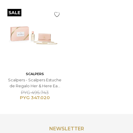
SCALPERS
Scalpers - Scalpers Estuche
de Regalo Her & Here Eau
de Parfum 100ml + Bolso -
PYG
495.743
PYG
347.020
Femenino
NEWSLETTER