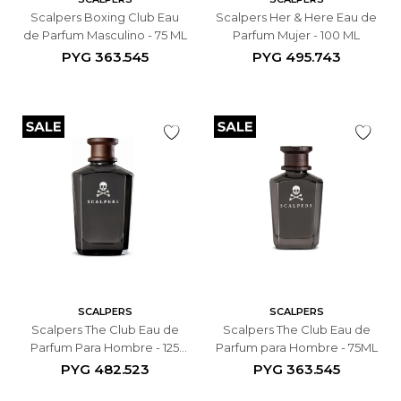
Scalpers Boxing Club Eau
Scalpers Her & Here Eau de
de Parfum Masculino - 75 ML
Parfum Mujer - 100 ML
PYG
363.545
PYG
495.743
SCALPERS
SCALPERS
Scalpers The Club Eau de
Scalpers The Club Eau de
Parfum Para Hombre - 125
Parfum para Hombre - 75ML
ML
PYG
482.523
PYG
363.545