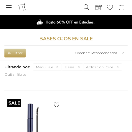

BASES OJOS EN SALE
Recomendados
Filtrando por:
Maquillaje
Bases
Aplicación:
Ojos
Quitar filtros