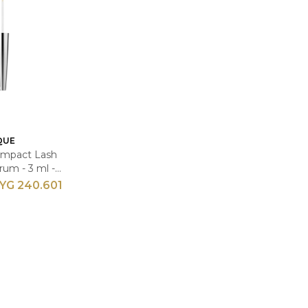
QUE
 Impact Lash
rum - 3 ml -
plificador de
YG
240.601
ñas