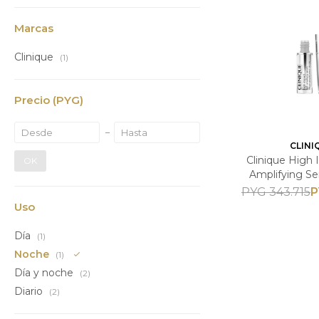
Marcas
Clinique
(1)
Precio
(PYG)
CLINI
Clinique High
OK
Amplifying Se
Tratamiento Am
P
PYG
343.715
Pesta
Uso
Día
(1)
Noche
(1)
Día y noche
(2)
Diario
(2)