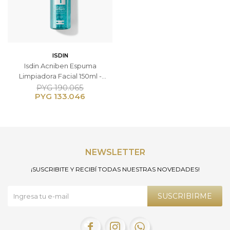
ISDIN
Isdin Acniben Espuma
Limpiadora Facial 150ml -
Pieles Grasas con Tendencia
PYG
190.065
PYG
133.046
Acneica
NEWSLETTER
¡SUSCRIBITE Y RECIBÍ TODAS NUESTRAS NOVEDADES!
SUSCRIBIRME


