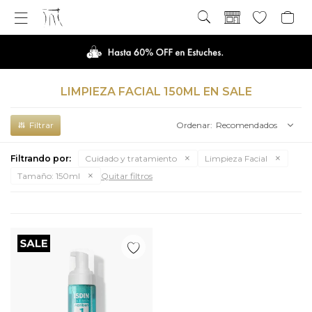

LIMPIEZA FACIAL 150ML EN SALE
Recomendados
Filtrando por:
Cuidado y tratamiento
Limpieza Facial
Tamaño:
150ml
Quitar filtros