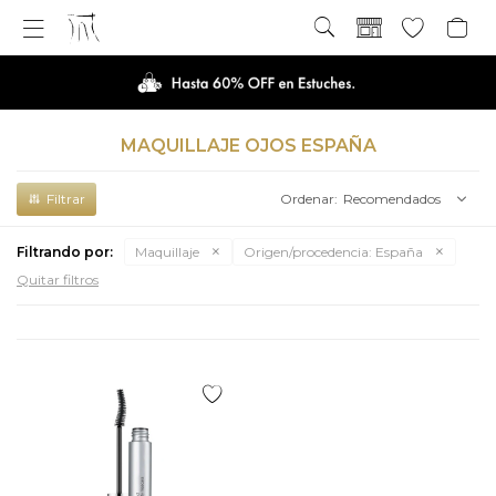

MAQUILLAJE OJOS ESPAÑA
Recomendados
Filtrando por:
Maquillaje
Origen/procedencia:
España
Quitar filtros