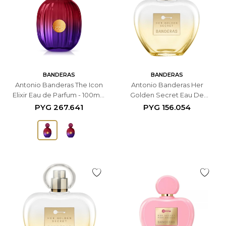
BANDERAS
BANDERAS
Antonio Banderas The Icon
Antonio Banderas Her
Elixir Eau de Parfum - 100ml -
Golden Secret Eau De
Femenino
Toilette Spray - 50 ML
PYG
267.641
PYG
156.054