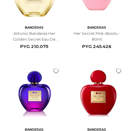
BANDERAS
BANDERAS
Antonio Banderas Her
Her Secret Pink Absolu -
Golden Secret Eau De
80ml
Toilette - 80 ML
PYG
210.075
PYG
245.426
BANDERAS
BANDERAS