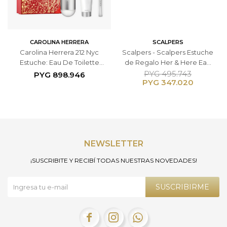
CAROLINA HERRERA
SCALPERS
Carolina Herrera 212 Nyc
Scalpers - Scalpers Estuche
Estuche: Eau De Toilette
de Regalo Her & Here Eau
100ml - Eau De Toilette 10ml
de Parfum 100ml + Bolso -
PYG
495.743
PYG
898.946
PYG
347.020
- Body Lotion 100ml
Femenino
NEWSLETTER
¡SUSCRIBITE Y RECIBÍ TODAS NUESTRAS NOVEDADES!
SUSCRIBIRME


