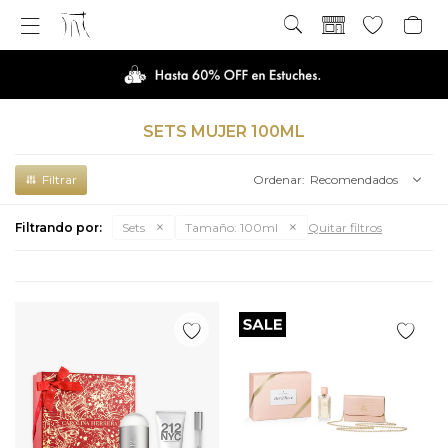

SETS MUJER 100ML
Recomendados
Filtrando por:
Sets
Tamaño:
100ml
Quitar filtros