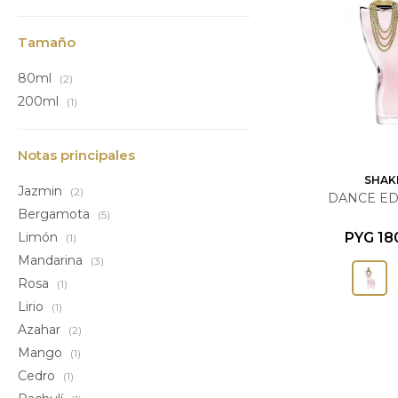
Tamaño
80ml
(2)
200ml
(1)
Notas principales
SHAK
Jazmin
(2)
DANCE EDT
Bergamota
(5)
PYG
18
Limón
(1)
Mandarina
(3)
Rosa
(1)
Lirio
(1)
Azahar
(2)
Mango
(1)
Cedro
(1)