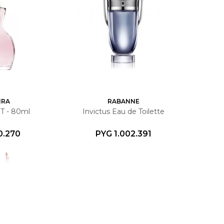
IRA
RABANNE
 - 80ml
Invictus Eau de Toilette
0.270
PYG
1.002.391