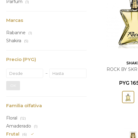
Parfum
(1)
Marcas
Rabanne
(1)
Shakira
(5)
Precio
(PYG)
SHAK
ROCK BY SKR 
PYG
16
OK
Familia olfativa
Floral
(12)
Amaderado
(1)
Frutal
(6)