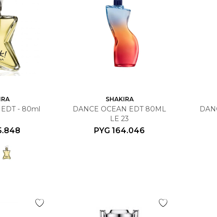
IRA
SHAKIRA
EDT - 80ml
DANCE OCEAN EDT 80ML
DAN
LE 23
5.848
PYG
164.046