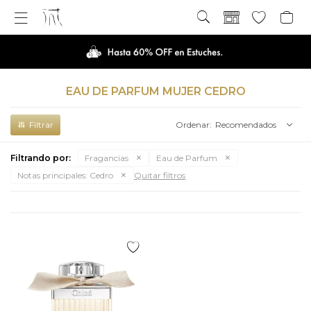

EAU DE PARFUM MUJER CEDRO
Recomendados
Filtrando por:
Fragancias
Eau de Parfum
Notas principales:
Cedro
Quitar filtros