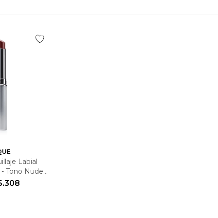
QUE
llaje Labial
k - Tono Nude
1.9g
5.308