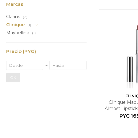
Marcas
Clarins
(2)
Clinique
(1)
Maybelline
(1)
Precio
(PYG)
OK
CLINI
Clinique Maqui
Almost Lipstic
Honey 
PYG
16