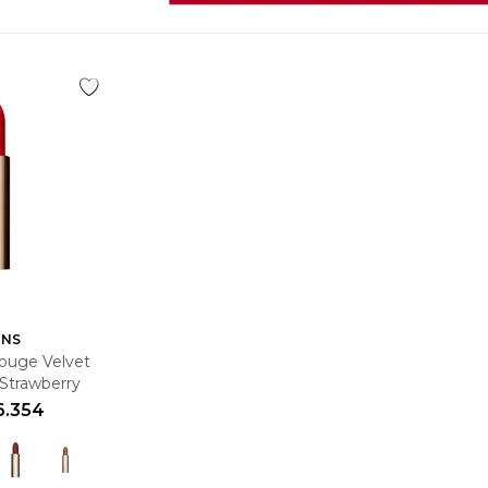
INS
Rouge Velvet
Strawberry
6.354