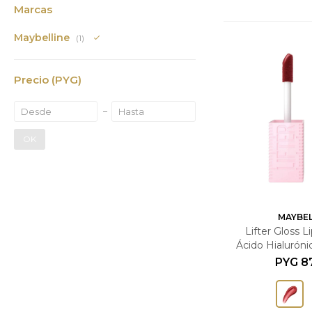
Marcas
Maybelline
(1)
Precio
(PYG)
OK
MAYBEL
Lifter Gloss L
Ácido Hialuróni
Chil
PYG
8