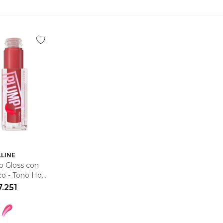
LINE
ip Gloss con
co - Tono Hot
i
7.251