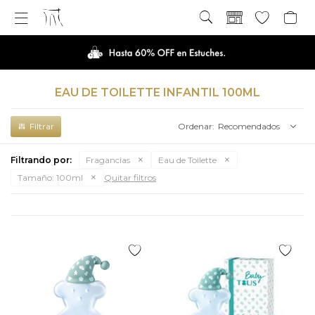

EAU DE TOILETTE INFANTIL 100ML
Recomendados
Filtrando por:
Fragancias
Eau de Toilette
Tamaño:
100ml
Quitar filtros