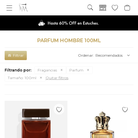

PARFUM HOMBRE 100ML
Recomendados
Filtrando por:
Fragancias
Parfum
Tamaño:
100ml
Quitar filtros