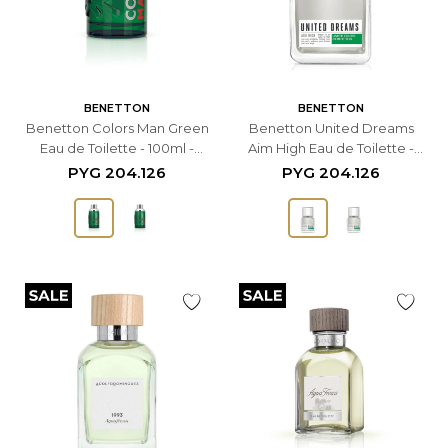
BENETTON
BENETTON
Benetton Colors Man Green
Benetton United Dreams
Eau de Toilette - 100ml -
Aim High Eau de Toilette -
Masculino
100ml - Masculino
PYG
204.126
PYG
204.126