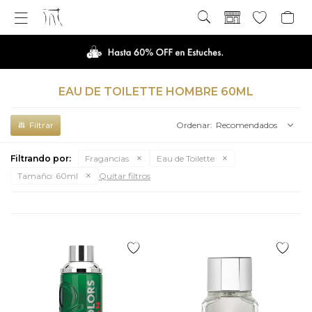

EAU DE TOILETTE HOMBRE 60ML
Recomendados
Filtrando por:
Fragancias
Eau de Toilette
Tamaño:
60ml
Quitar filtros