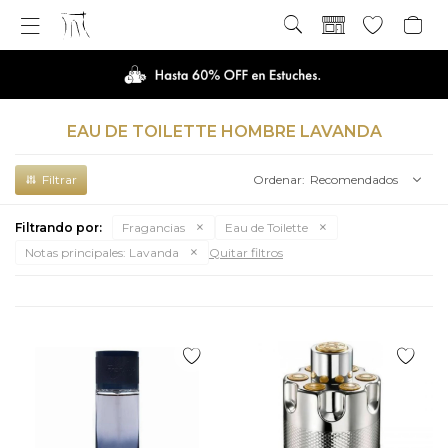

EAU DE TOILETTE HOMBRE LAVANDA
Recomendados
Filtrando por:
Fragancias
Eau de Toilette
Notas principales:
Lavanda
Quitar filtros