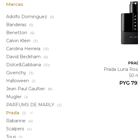
Marcas
Adolfo Dominguez
(5)
Banderas
(5)
Benetton
(6)
Calvin Klein
(3)
Carolina Herrera
(13)
David Beckham
(6)
PRA
Dolce&Gabbana
(10)
Prada Luna Ros
Givenchy
(3)
50 
Halloween
(1)
PYG
79
Jean Paul Gaultier
(8)
Mugler
(1)
PARFUMS DE MARLY
(2)
Prada
(1)
Rabanne
(6)
Scalpers
(4)
Tous
(1)