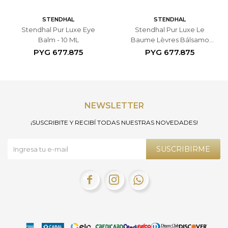
STENDHAL
STENDHAL
Stendhal Pur Luxe Eye
Stendhal Pur Luxe Le
Balm - 10 ML
Baume Lèvres Bálsamo
Voluminizador y Antiedad
PYG
677.875
PYG
677.875
para Labios - 10 ML
NEWSLETTER
¡SUSCRIBITE Y RECIBÍ TODAS NUESTRAS NOVEDADES!
SUSCRIBIRME


