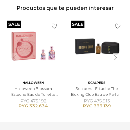
Productos que te pueden interesar
HALLOWEEN
SCALPERS
Halloween Blossom
Scalpers - Estuche The
Estuche Eau de Toilette
Boxing Club Eau de Parfum
100ml + 30ml + Femenino
125ml + Neceser - Masculino
PYG
475.192
PYG
475.913
PYG
332.634
PYG
333.139