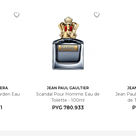
RERA
JEAN PAUL GAULTIER
JEA
arden Eau
Scandal Pour Homme Eau de
Jean Paul
Toilette - 100ml
de 
1
PYG
780.933
P