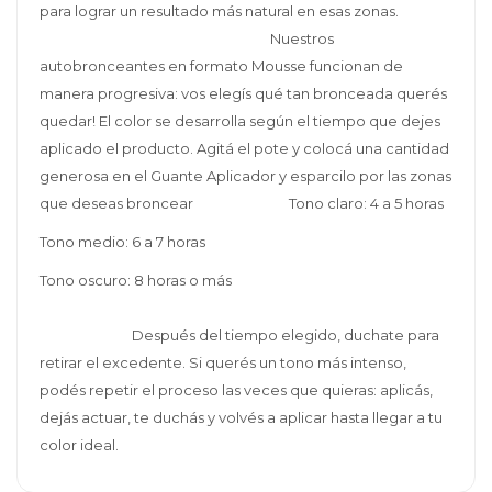
para lograr un resultado más natural en esas zonas.
Nuestros
autobronceantes en formato Mousse funcionan de
manera progresiva: vos elegís qué tan bronceada querés
quedar! El color se desarrolla según el tiempo que dejes
aplicado el producto. Agitá el pote y colocá una cantidad
generosa en el Guante Aplicador y esparcilo por las zonas
que deseas broncear Tono claro: 4 a 5 horas
Tono medio: 6 a 7 horas
Tono oscuro: 8 horas o más
Después del tiempo elegido, duchate para
retirar el excedente. Si querés un tono más intenso,
podés repetir el proceso las veces que quieras: aplicás,
dejás actuar, te duchás y volvés a aplicar hasta llegar a tu
color ideal.