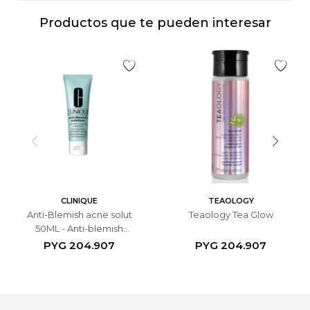
Productos que te pueden interesar
CLINIQUE
TEAOLOGY
Anti-Blemish acne solut
Teaology Tea Glow
50ML - Anti-blemish
Solutions all-over
PYG
204.907
PYG
204.907