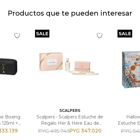
Productos que te pueden interesar
SCALPERS
he Boxing
Scalpers - Scalpers Estuche de
Hallo
 125ml +
Regalo Her & Here Eau de
Estuche E
ulino
Parfum 100ml + Bolso -
50
333.139
PYG
347.020
PYG
495.743
PYG
54
Femenino