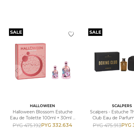
HALLOWEEN
SCALPERS
Halloween Blossom Estuche
Scalpers - Estuche T
Eau de Toilette 100ml + 30ml +
Club Eau de Parfum
Femenino
Neceser - Masc
PYG
332.634
PYG
PYG
475.192
PYG
475.913