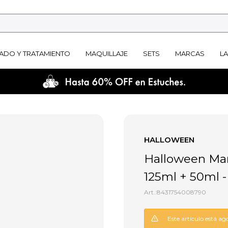
ADO Y TRATAMIENTO
MAQUILLAJE
SETS
MARCAS
L
HALLOWEEN
Halloween Man
125ml + 50ml -
8431754008790
Este artículo está ag