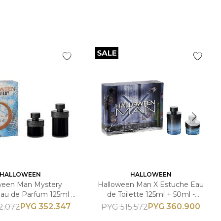
HALLOWEEN
HALLOWEEN
ween Man Mystery
Halloween Man X Estuche Eau
au de Parfum 125ml +
de Toilette 125ml + 50ml -
ml - Masculino
Masculino
PYG
352.347
PYG
360.900
2.072
PYG
515.572