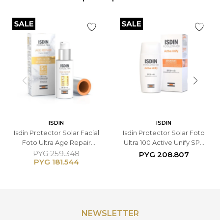
ISDIN
ISDIN
Isdin Protector Solar Facial
Isdin Protector Solar Foto
Foto Ultra Age Repair
Ultra 100 Active Unify SPF
Fusion Water SPF50 - 50ml
50+ - Loción
PYG
259.348
PYG
208.807
PYG
181.544
Despigmentante 50ml
NEWSLETTER