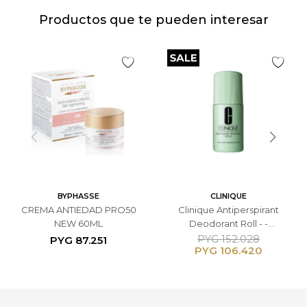
Productos que te pueden interesar
BYPHASSE
CLINIQUE
CREMA ANTIEDAD PRO50
Clinique Antiperspirant
NEW 60ML
Deodorant Roll - -
Antitranspirante Unisex
PYG
152.028
PYG
87.251
PYG
106.420
75ml