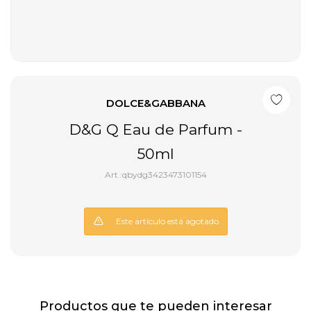
DOLCE&GABBANA
D&G Q Eau de Parfum -
50ml
qbydg3423473101154
Este artículo está agotado.
Productos que te pueden interesar