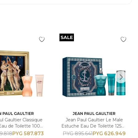
N PAUL GAULTIER
JEAN PAUL GAULTIER
l Gaultier Classique
Jean Paul Gaultier Le Male
Eau de Toilette 100ml
Estuche Eau De Toilette 125ml
ón Corporal 75ml -
+ Gel de Ducha 75ml +
PYG
587.873
PYG
626.949
9.818
PYG
895.641