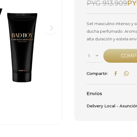
PYG
913.909
PY
Set masculino intenso y s
ducha perfumado. Aroma 
alta duración y estela en
COMP
1


Envíos
Delivery Local - Asunció