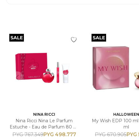
NINA RICCI
HALLOWEE
Nina Ricci Nina Le Parfum
My Wish EDP 100 ml
Estuche - Eau de Parfum 80 ml
ml
+ 10ml + Loción Corporal 75ml -
PYG
498.777
PYG
PYG
767.349
PYG
670.905