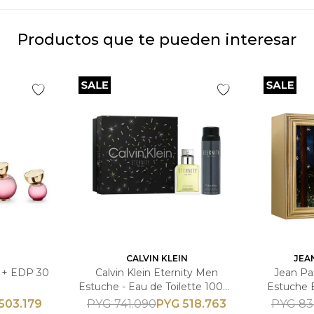
Productos que te pueden interesar
N
CALVIN KLEIN
JEA
 + EDP 30
Calvin Klein Eternity Men
Jean Pau
Estuche - Eau de Toilette 100ml
Estuche 
+ Spray Desodorante 150ml -
+ Loci
503.179
PYG
518.763
PYG
741.090
PYG
83