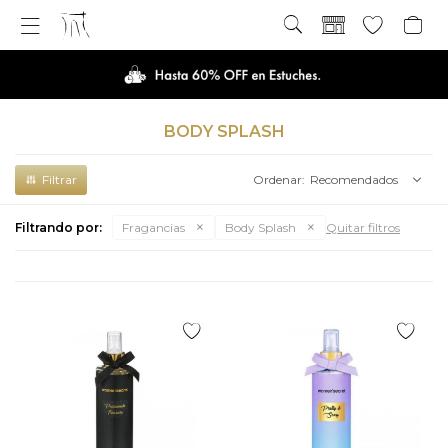

BODY SPLASH
Recomendados
Filtrando por:
Fragancias
Body Splash
Quitar filtros